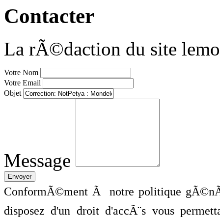
Contacter
La rÃ©daction du site lemo
Votre Nom
Votre Email
Objet
Message
ConformÃ©ment Ã notre politique gÃ©nÃ©
disposez d'un droit d'accÃ¨s vous perme