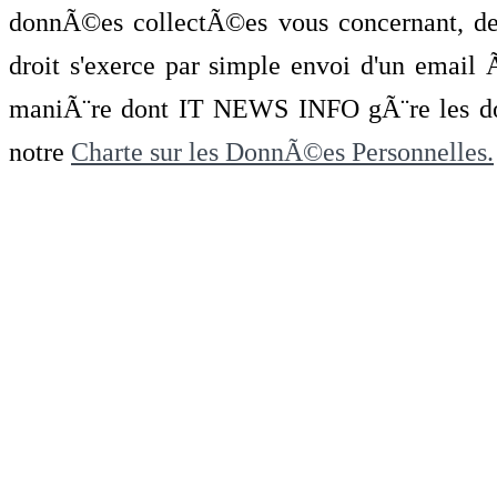
donnÃ©es collectÃ©es vous concernant, de 
droit s'exerce par simple envoi d'un emai
maniÃ¨re dont IT NEWS INFO gÃ¨re les do
notre
Charte sur les DonnÃ©es Personnelles.