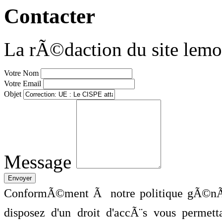
Contacter
La rÃ©daction du site lemo
Votre Nom
Votre Email
Objet
Message
ConformÃ©ment Ã notre politique gÃ©nÃ©
disposez d'un droit d'accÃ¨s vous perme