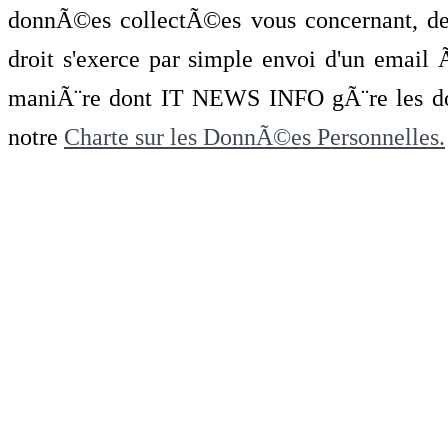
donnÃ©es collectÃ©es vous concernant, de 
droit s'exerce par simple envoi d'un emai
maniÃ¨re dont IT NEWS INFO gÃ¨re les do
notre
Charte sur les DonnÃ©es Personnelles.