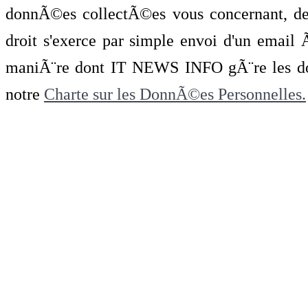
donnÃ©es collectÃ©es vous concernant, de 
droit s'exerce par simple envoi d'un emai
maniÃ¨re dont IT NEWS INFO gÃ¨re les do
notre
Charte sur les DonnÃ©es Personnelles.