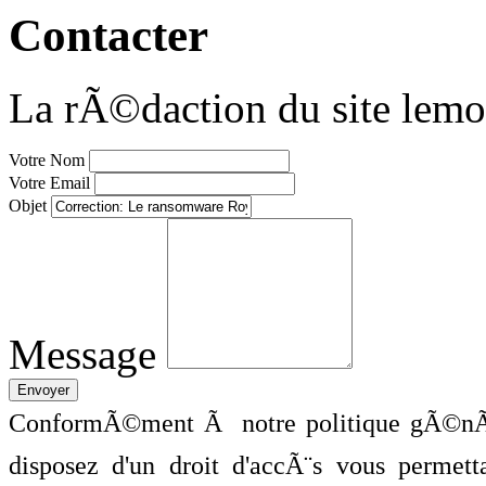
Contacter
La rÃ©daction du site lemo
Votre Nom
Votre Email
Objet
Message
ConformÃ©ment Ã notre politique gÃ©nÃ©
disposez d'un droit d'accÃ¨s vous perme