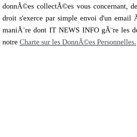
donnÃ©es collectÃ©es vous concernant, de 
droit s'exerce par simple envoi d'un emai
maniÃ¨re dont IT NEWS INFO gÃ¨re les do
notre
Charte sur les DonnÃ©es Personnelles.