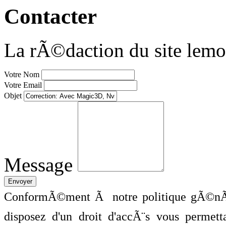
Contacter
La rÃ©daction du site lemo
Votre Nom
Votre Email
Objet
Message
ConformÃ©ment Ã notre politique gÃ©nÃ©
disposez d'un droit d'accÃ¨s vous perme