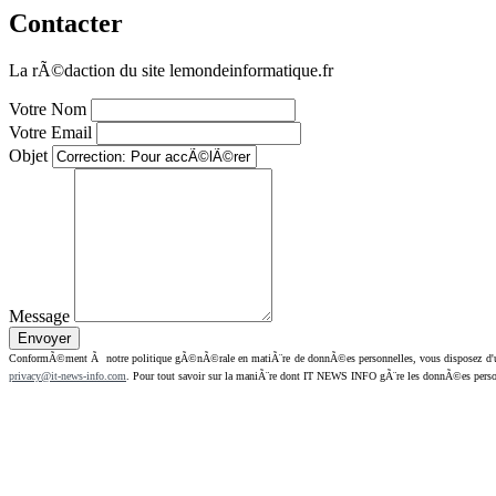
Contacter
La rÃ©daction du site lemondeinformatique.fr
Votre Nom
Votre Email
Objet
Message
ConformÃ©ment Ã notre politique gÃ©nÃ©rale en matiÃ¨re de donnÃ©es personnelles, vous disposez d'un dr
privacy@it-news-info.com
. Pour tout savoir sur la maniÃ¨re dont IT NEWS INFO gÃ¨re les donnÃ©es perso