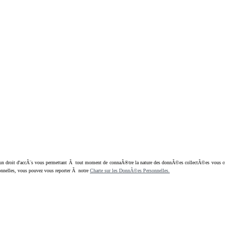
oit d'accÃ¨s vous permettant Ã tout moment de connaÃ®tre la nature des donnÃ©es collectÃ©es vous concern
nnelles, vous pouvez vous reporter Ã notre
Charte sur les DonnÃ©es Personnelles.