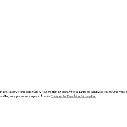
oit d'accÃ¨s vous permettant Ã tout moment de connaÃ®tre la nature des donnÃ©es collectÃ©es vous concern
nnelles, vous pouvez vous reporter Ã notre
Charte sur les DonnÃ©es Personnelles.