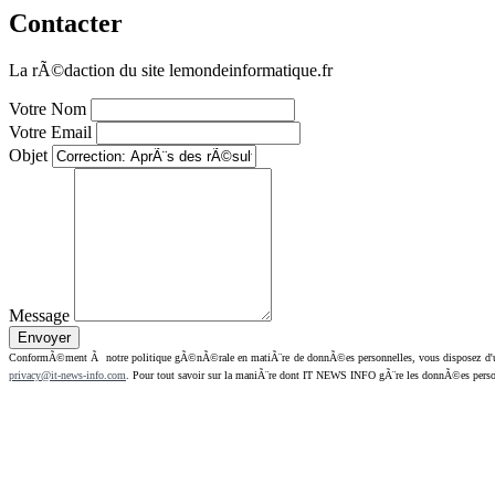
Contacter
La rÃ©daction du site lemondeinformatique.fr
Votre Nom
Votre Email
Objet
Message
ConformÃ©ment Ã notre politique gÃ©nÃ©rale en matiÃ¨re de donnÃ©es personnelles, vous disposez d'un dr
privacy@it-news-info.com
. Pour tout savoir sur la maniÃ¨re dont IT NEWS INFO gÃ¨re les donnÃ©es perso