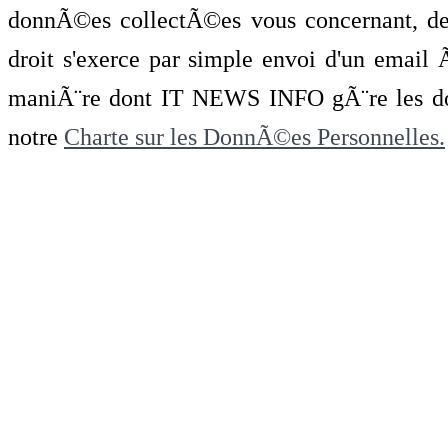
donnÃ©es collectÃ©es vous concernant, de 
droit s'exerce par simple envoi d'un emai
maniÃ¨re dont IT NEWS INFO gÃ¨re les do
notre
Charte sur les DonnÃ©es Personnelles.