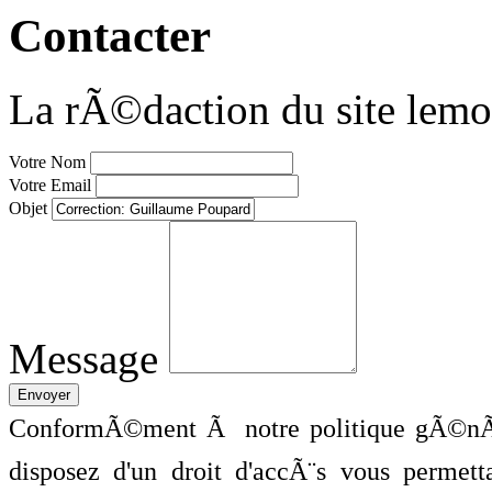
Contacter
La rÃ©daction du site lemo
Votre Nom
Votre Email
Objet
Message
ConformÃ©ment Ã notre politique gÃ©nÃ©
disposez d'un droit d'accÃ¨s vous perme