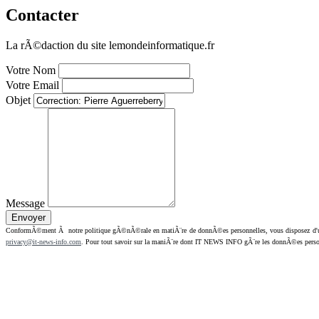
Contacter
La rÃ©daction du site lemondeinformatique.fr
Votre Nom
Votre Email
Objet
Message
ConformÃ©ment Ã notre politique gÃ©nÃ©rale en matiÃ¨re de donnÃ©es personnelles, vous disposez d'un dr
privacy@it-news-info.com
. Pour tout savoir sur la maniÃ¨re dont IT NEWS INFO gÃ¨re les donnÃ©es perso