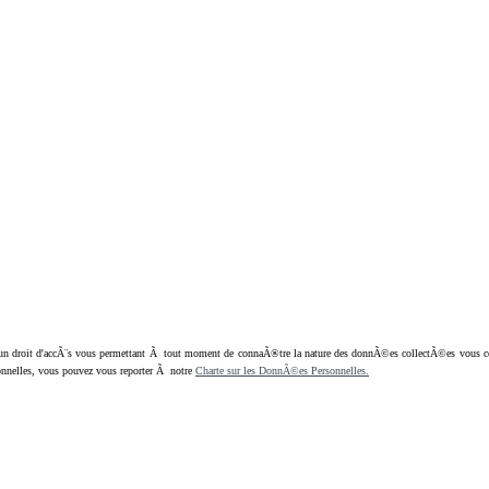
oit d'accÃ¨s vous permettant Ã tout moment de connaÃ®tre la nature des donnÃ©es collectÃ©es vous concern
nnelles, vous pouvez vous reporter Ã notre
Charte sur les DonnÃ©es Personnelles.