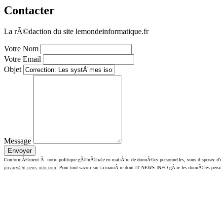
Contacter
La rÃ©daction du site lemondeinformatique.fr
Votre Nom
Votre Email
Objet
Message
ConformÃ©ment Ã notre politique gÃ©nÃ©rale en matiÃ¨re de donnÃ©es personnelles, vous disposez d'un dr
privacy@it-news-info.com
. Pour tout savoir sur la maniÃ¨re dont IT NEWS INFO gÃ¨re les donnÃ©es perso