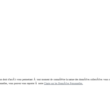
oit d'accÃ¨s vous permettant Ã tout moment de connaÃ®tre la nature des donnÃ©es collectÃ©es vous concern
nnelles, vous pouvez vous reporter Ã notre
Charte sur les DonnÃ©es Personnelles.