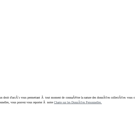
oit d'accÃ¨s vous permettant Ã tout moment de connaÃ®tre la nature des donnÃ©es collectÃ©es vous concern
nnelles, vous pouvez vous reporter Ã notre
Charte sur les DonnÃ©es Personnelles.