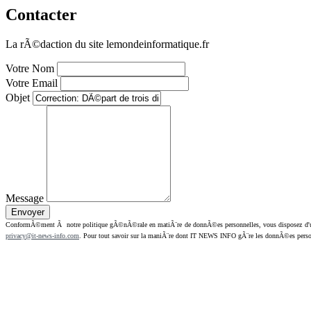
Contacter
La rÃ©daction du site lemondeinformatique.fr
Votre Nom
Votre Email
Objet
Message
ConformÃ©ment Ã notre politique gÃ©nÃ©rale en matiÃ¨re de donnÃ©es personnelles, vous disposez d'un dr
privacy@it-news-info.com
. Pour tout savoir sur la maniÃ¨re dont IT NEWS INFO gÃ¨re les donnÃ©es perso