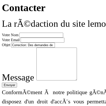
Contacter
La rÃ©daction du site lemo
Votre Nom
Votre Email
Objet
Message
ConformÃ©ment Ã notre politique gÃ©nÃ©
disposez d'un droit d'accÃ¨s vous perme