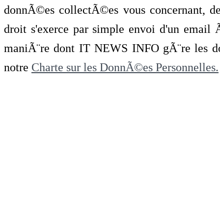
donnÃ©es collectÃ©es vous concernant, de 
droit s'exerce par simple envoi d'un emai
maniÃ¨re dont IT NEWS INFO gÃ¨re les do
notre
Charte sur les DonnÃ©es Personnelles.