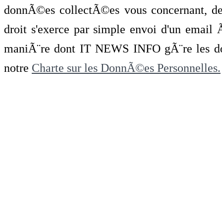
donnÃ©es collectÃ©es vous concernant, de 
droit s'exerce par simple envoi d'un emai
maniÃ¨re dont IT NEWS INFO gÃ¨re les do
notre
Charte sur les DonnÃ©es Personnelles.