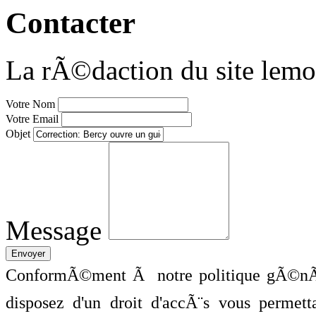
Contacter
La rÃ©daction du site lemo
Votre Nom
Votre Email
Objet
Message
ConformÃ©ment Ã notre politique gÃ©nÃ©
disposez d'un droit d'accÃ¨s vous perme