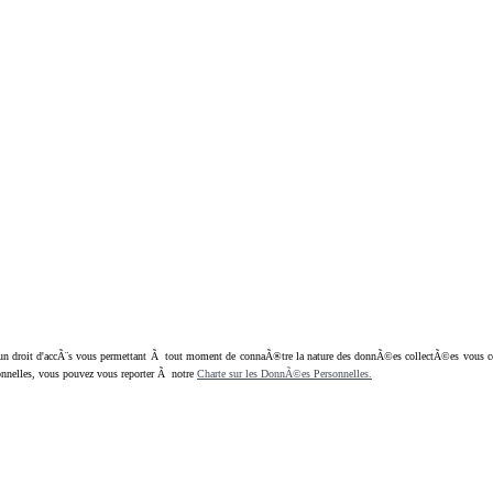
oit d'accÃ¨s vous permettant Ã tout moment de connaÃ®tre la nature des donnÃ©es collectÃ©es vous concern
nnelles, vous pouvez vous reporter Ã notre
Charte sur les DonnÃ©es Personnelles.