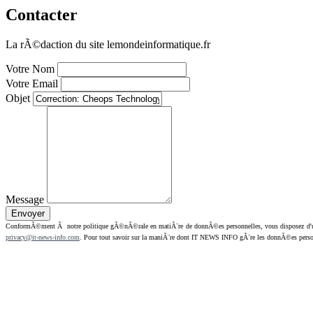
Contacter
La rÃ©daction du site lemondeinformatique.fr
Votre Nom
Votre Email
Objet
Message
ConformÃ©ment Ã notre politique gÃ©nÃ©rale en matiÃ¨re de donnÃ©es personnelles, vous disposez d'un dr
privacy@it-news-info.com
. Pour tout savoir sur la maniÃ¨re dont IT NEWS INFO gÃ¨re les donnÃ©es perso