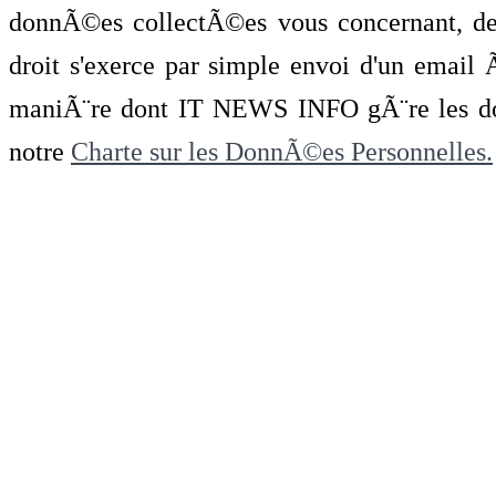
donnÃ©es collectÃ©es vous concernant, de 
droit s'exerce par simple envoi d'un emai
maniÃ¨re dont IT NEWS INFO gÃ¨re les do
notre
Charte sur les DonnÃ©es Personnelles.