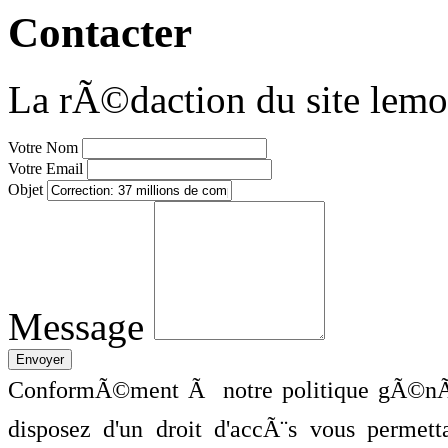
Contacter
La rÃ©daction du site lemo
Votre Nom
Votre Email
Objet
Message
ConformÃ©ment Ã notre politique gÃ©nÃ©
disposez d'un droit d'accÃ¨s vous perme