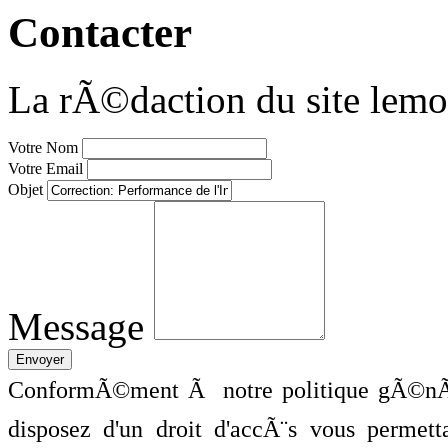
Contacter
La rÃ©daction du site lemo
Votre Nom
Votre Email
Objet
Message
ConformÃ©ment Ã notre politique gÃ©nÃ©
disposez d'un droit d'accÃ¨s vous perme