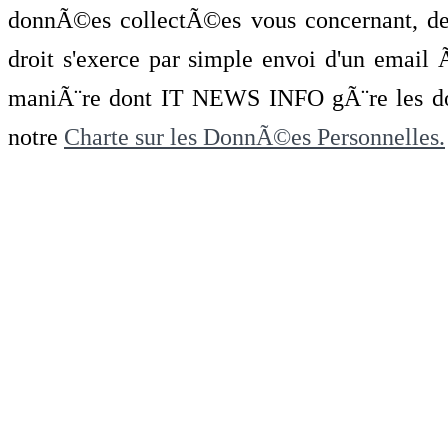
donnÃ©es collectÃ©es vous concernant, de 
droit s'exerce par simple envoi d'un emai
maniÃ¨re dont IT NEWS INFO gÃ¨re les do
notre
Charte sur les DonnÃ©es Personnelles.