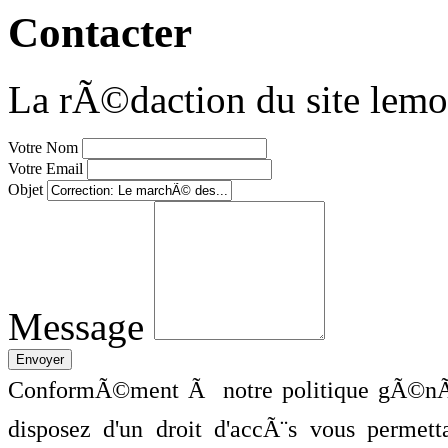
Contacter
La rÃ©daction du site lemo
Votre Nom
Votre Email
Objet
Message
ConformÃ©ment Ã notre politique gÃ©nÃ©
disposez d'un droit d'accÃ¨s vous perme