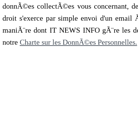
donnÃ©es collectÃ©es vous concernant, de 
droit s'exerce par simple envoi d'un emai
maniÃ¨re dont IT NEWS INFO gÃ¨re les do
notre
Charte sur les DonnÃ©es Personnelles.