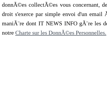
donnÃ©es collectÃ©es vous concernant, de 
droit s'exerce par simple envoi d'un emai
maniÃ¨re dont IT NEWS INFO gÃ¨re les do
notre
Charte sur les DonnÃ©es Personnelles.