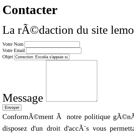
Contacter
La rÃ©daction du site lemo
Votre Nom
Votre Email
Objet
Message
ConformÃ©ment Ã notre politique gÃ©nÃ©
disposez d'un droit d'accÃ¨s vous perme