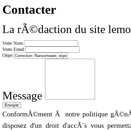
Contacter
La rÃ©daction du site lemo
Votre Nom
Votre Email
Objet
Message
ConformÃ©ment Ã notre politique gÃ©nÃ©
disposez d'un droit d'accÃ¨s vous perme