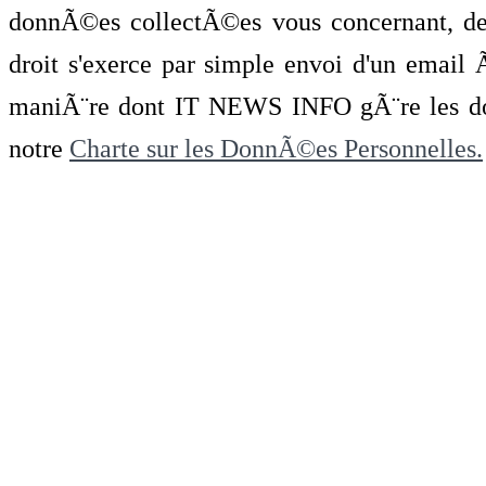
donnÃ©es collectÃ©es vous concernant, de 
droit s'exerce par simple envoi d'un emai
maniÃ¨re dont IT NEWS INFO gÃ¨re les do
notre
Charte sur les DonnÃ©es Personnelles.