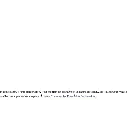
oit d'accÃ¨s vous permettant Ã tout moment de connaÃ®tre la nature des donnÃ©es collectÃ©es vous concern
nnelles, vous pouvez vous reporter Ã notre
Charte sur les DonnÃ©es Personnelles.