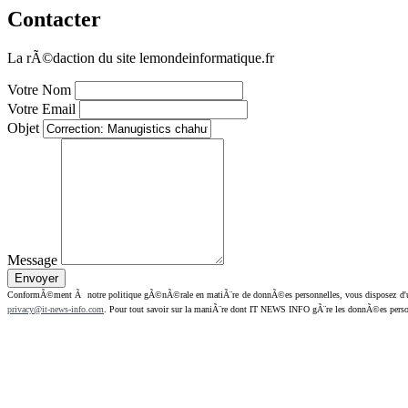
Contacter
La rÃ©daction du site lemondeinformatique.fr
Votre Nom
Votre Email
Objet
Message
ConformÃ©ment Ã notre politique gÃ©nÃ©rale en matiÃ¨re de donnÃ©es personnelles, vous disposez d'un dr
privacy@it-news-info.com
. Pour tout savoir sur la maniÃ¨re dont IT NEWS INFO gÃ¨re les donnÃ©es perso