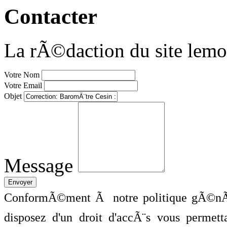
Contacter
La rÃ©daction du site lemo
Votre Nom
Votre Email
Objet
Message
ConformÃ©ment Ã notre politique gÃ©nÃ©
disposez d'un droit d'accÃ¨s vous perme