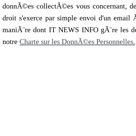
donnÃ©es collectÃ©es vous concernant, de 
droit s'exerce par simple envoi d'un emai
maniÃ¨re dont IT NEWS INFO gÃ¨re les do
notre
Charte sur les DonnÃ©es Personnelles.