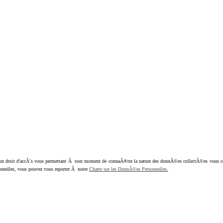
oit d'accÃ¨s vous permettant Ã tout moment de connaÃ®tre la nature des donnÃ©es collectÃ©es vous concern
nnelles, vous pouvez vous reporter Ã notre
Charte sur les DonnÃ©es Personnelles.