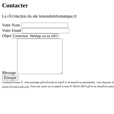
Contacter
La rÃ©daction du site lemondeinformatique.fr
Votre Nom
Votre Email
Objet
Message
ConformÃ©ment Ã notre politique gÃ©nÃ©rale en matiÃ¨re de donnÃ©es personnelles, vous disposez d'un dr
privacy@it-news-info.com
. Pour tout savoir sur la maniÃ¨re dont IT NEWS INFO gÃ¨re les donnÃ©es perso