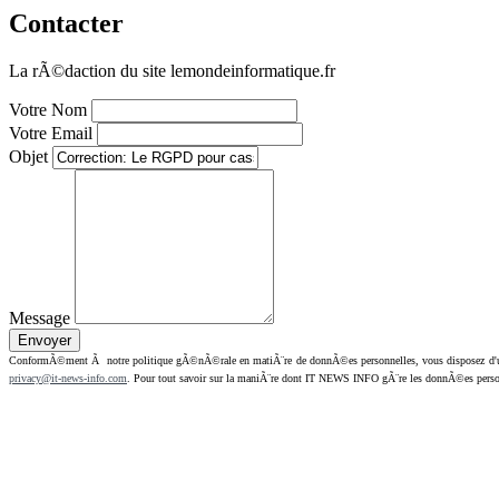
Contacter
La rÃ©daction du site lemondeinformatique.fr
Votre Nom
Votre Email
Objet
Message
ConformÃ©ment Ã notre politique gÃ©nÃ©rale en matiÃ¨re de donnÃ©es personnelles, vous disposez d'un dr
privacy@it-news-info.com
. Pour tout savoir sur la maniÃ¨re dont IT NEWS INFO gÃ¨re les donnÃ©es perso