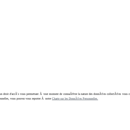
oit d'accÃ¨s vous permettant Ã tout moment de connaÃ®tre la nature des donnÃ©es collectÃ©es vous concern
nnelles, vous pouvez vous reporter Ã notre
Charte sur les DonnÃ©es Personnelles.