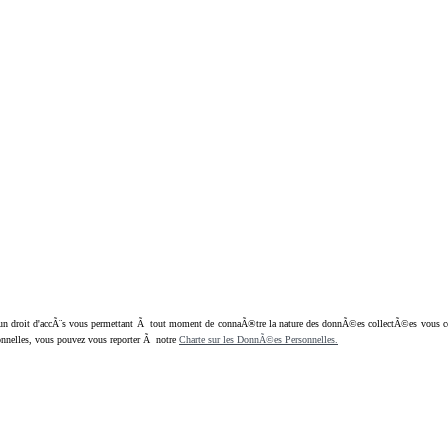
oit d'accÃ¨s vous permettant Ã tout moment de connaÃ®tre la nature des donnÃ©es collectÃ©es vous concern
nnelles, vous pouvez vous reporter Ã notre
Charte sur les DonnÃ©es Personnelles.