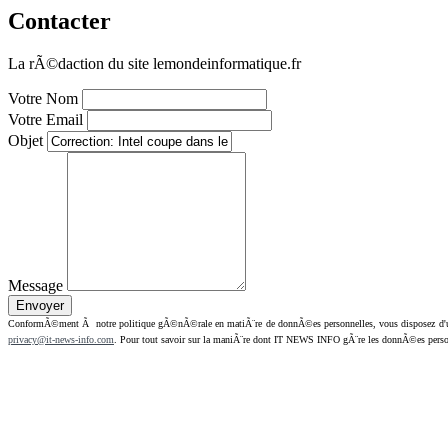
Contacter
La rÃ©daction du site lemondeinformatique.fr
Votre Nom
Votre Email
Objet
Message
ConformÃ©ment Ã notre politique gÃ©nÃ©rale en matiÃ¨re de donnÃ©es personnelles, vous disposez d'un dr
privacy@it-news-info.com
. Pour tout savoir sur la maniÃ¨re dont IT NEWS INFO gÃ¨re les donnÃ©es perso