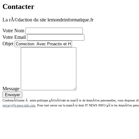
Contacter
La rÃ©daction du site lemondeinformatique.fr
Votre Nom
Votre Email
Objet
Message
ConformÃ©ment Ã notre politique gÃ©nÃ©rale en matiÃ¨re de donnÃ©es personnelles, vous disposez d'un dr
privacy@it-news-info.com
. Pour tout savoir sur la maniÃ¨re dont IT NEWS INFO gÃ¨re les donnÃ©es perso