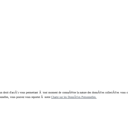
oit d'accÃ¨s vous permettant Ã tout moment de connaÃ®tre la nature des donnÃ©es collectÃ©es vous concern
nnelles, vous pouvez vous reporter Ã notre
Charte sur les DonnÃ©es Personnelles.