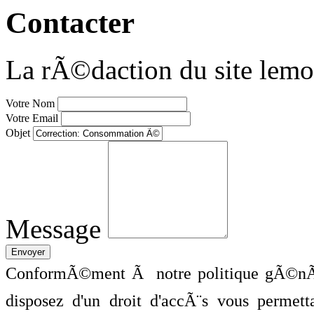
Contacter
La rÃ©daction du site lemo
Votre Nom
Votre Email
Objet
Message
ConformÃ©ment Ã notre politique gÃ©nÃ©
disposez d'un droit d'accÃ¨s vous perme