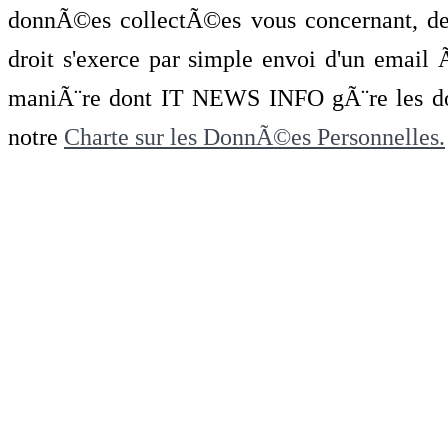
donnÃ©es collectÃ©es vous concernant, de 
droit s'exerce par simple envoi d'un emai
maniÃ¨re dont IT NEWS INFO gÃ¨re les do
notre
Charte sur les DonnÃ©es Personnelles.