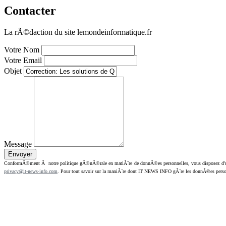
Contacter
La rÃ©daction du site lemondeinformatique.fr
Votre Nom
Votre Email
Objet
Message
ConformÃ©ment Ã notre politique gÃ©nÃ©rale en matiÃ¨re de donnÃ©es personnelles, vous disposez d'un dr
privacy@it-news-info.com
. Pour tout savoir sur la maniÃ¨re dont IT NEWS INFO gÃ¨re les donnÃ©es perso