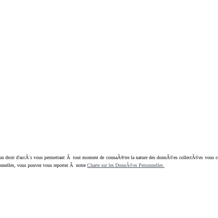
oit d'accÃ¨s vous permettant Ã tout moment de connaÃ®tre la nature des donnÃ©es collectÃ©es vous concern
nnelles, vous pouvez vous reporter Ã notre
Charte sur les DonnÃ©es Personnelles.