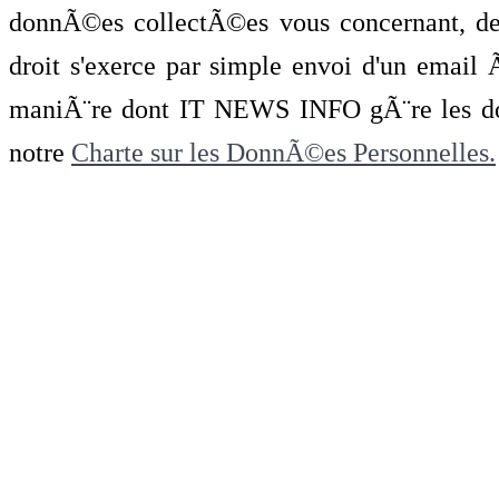
donnÃ©es collectÃ©es vous concernant, de 
droit s'exerce par simple envoi d'un emai
maniÃ¨re dont IT NEWS INFO gÃ¨re les do
notre
Charte sur les DonnÃ©es Personnelles.