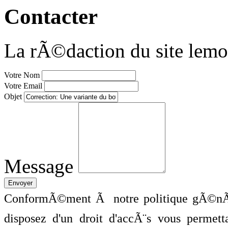
Contacter
La rÃ©daction du site lemo
Votre Nom
Votre Email
Objet
Message
ConformÃ©ment Ã notre politique gÃ©nÃ©
disposez d'un droit d'accÃ¨s vous perme