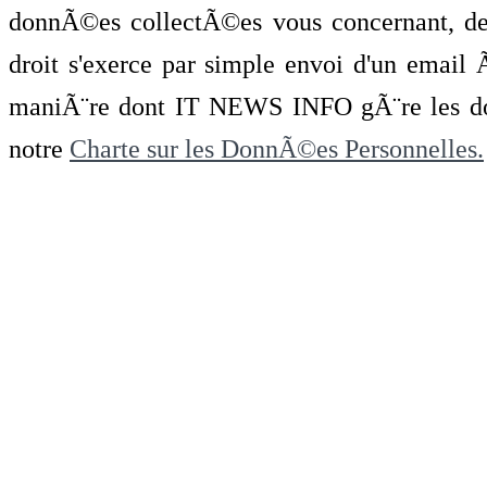
donnÃ©es collectÃ©es vous concernant, de 
droit s'exerce par simple envoi d'un emai
maniÃ¨re dont IT NEWS INFO gÃ¨re les do
notre
Charte sur les DonnÃ©es Personnelles.