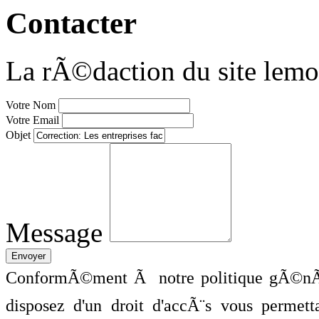
Contacter
La rÃ©daction du site lemo
Votre Nom
Votre Email
Objet
Message
ConformÃ©ment Ã notre politique gÃ©nÃ©
disposez d'un droit d'accÃ¨s vous perme