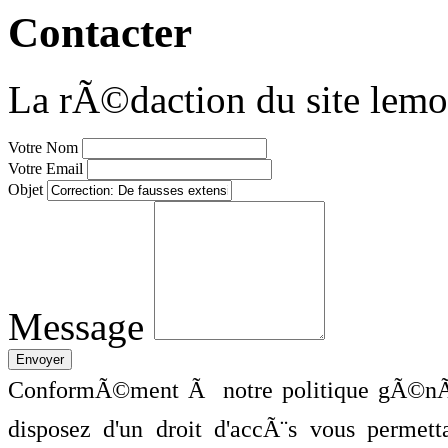
Contacter
La rÃ©daction du site lemo
Votre Nom
Votre Email
Objet
Message
ConformÃ©ment Ã notre politique gÃ©nÃ©
disposez d'un droit d'accÃ¨s vous perme