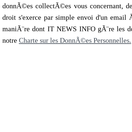
donnÃ©es collectÃ©es vous concernant, de 
droit s'exerce par simple envoi d'un emai
maniÃ¨re dont IT NEWS INFO gÃ¨re les do
notre
Charte sur les DonnÃ©es Personnelles.