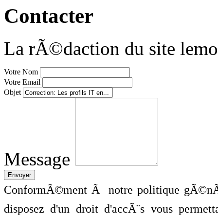
Contacter
La rÃ©daction du site lemo
Votre Nom
Votre Email
Objet
Message
ConformÃ©ment Ã notre politique gÃ©nÃ©
disposez d'un droit d'accÃ¨s vous perme