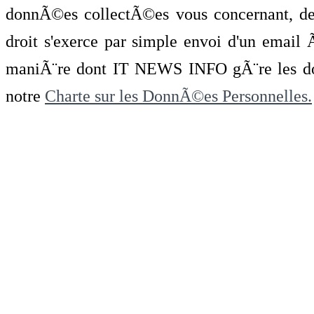
donnÃ©es collectÃ©es vous concernant, de 
droit s'exerce par simple envoi d'un emai
maniÃ¨re dont IT NEWS INFO gÃ¨re les do
notre
Charte sur les DonnÃ©es Personnelles.