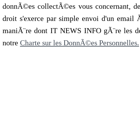
donnÃ©es collectÃ©es vous concernant, de 
droit s'exerce par simple envoi d'un emai
maniÃ¨re dont IT NEWS INFO gÃ¨re les do
notre
Charte sur les DonnÃ©es Personnelles.