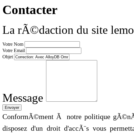
Contacter
La rÃ©daction du site lemo
Votre Nom
Votre Email
Objet
Message
ConformÃ©ment Ã notre politique gÃ©nÃ©
disposez d'un droit d'accÃ¨s vous perme