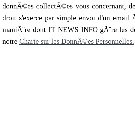
donnÃ©es collectÃ©es vous concernant, de 
droit s'exerce par simple envoi d'un emai
maniÃ¨re dont IT NEWS INFO gÃ¨re les do
notre
Charte sur les DonnÃ©es Personnelles.