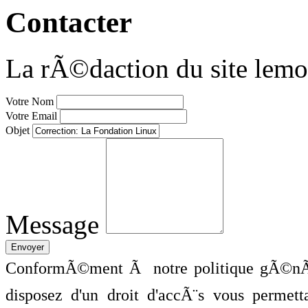
Contacter
La rÃ©daction du site lemo
Votre Nom
Votre Email
Objet
Message
ConformÃ©ment Ã notre politique gÃ©nÃ©
disposez d'un droit d'accÃ¨s vous perme