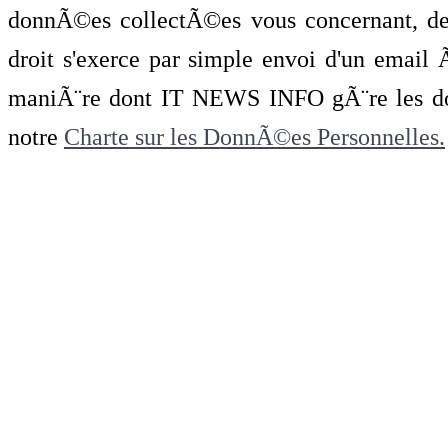
donnÃ©es collectÃ©es vous concernant, de 
droit s'exerce par simple envoi d'un emai
maniÃ¨re dont IT NEWS INFO gÃ¨re les do
notre
Charte sur les DonnÃ©es Personnelles.