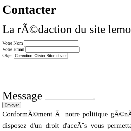
Contacter
La rÃ©daction du site lemo
Votre Nom
Votre Email
Objet
Message
ConformÃ©ment Ã notre politique gÃ©nÃ©
disposez d'un droit d'accÃ¨s vous perme