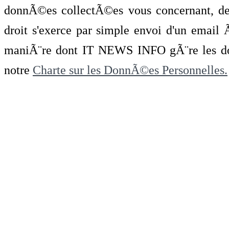
donnÃ©es collectÃ©es vous concernant, de 
droit s'exerce par simple envoi d'un emai
maniÃ¨re dont IT NEWS INFO gÃ¨re les do
notre
Charte sur les DonnÃ©es Personnelles.