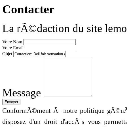
Contacter
La rÃ©daction du site lemo
Votre Nom
Votre Email
Objet
Message
ConformÃ©ment Ã notre politique gÃ©nÃ©
disposez d'un droit d'accÃ¨s vous perme