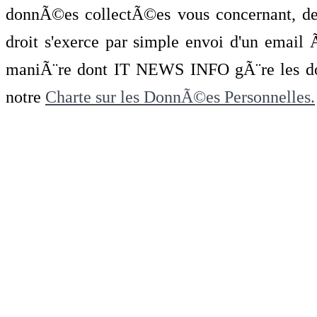
donnÃ©es collectÃ©es vous concernant, de 
droit s'exerce par simple envoi d'un emai
maniÃ¨re dont IT NEWS INFO gÃ¨re les do
notre
Charte sur les DonnÃ©es Personnelles.