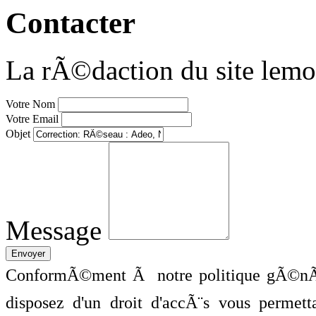
Contacter
La rÃ©daction du site lemo
Votre Nom
Votre Email
Objet
Message
ConformÃ©ment Ã notre politique gÃ©nÃ©
disposez d'un droit d'accÃ¨s vous perme