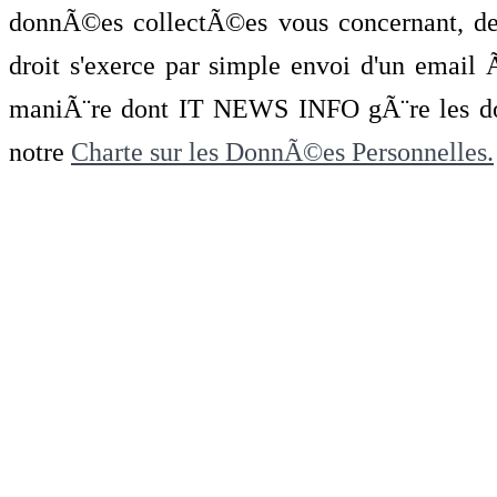
donnÃ©es collectÃ©es vous concernant, de 
droit s'exerce par simple envoi d'un emai
maniÃ¨re dont IT NEWS INFO gÃ¨re les do
notre
Charte sur les DonnÃ©es Personnelles.