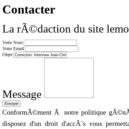
Contacter
La rÃ©daction du site lemo
Votre Nom
Votre Email
Objet
Message
ConformÃ©ment Ã notre politique gÃ©nÃ©
disposez d'un droit d'accÃ¨s vous perme