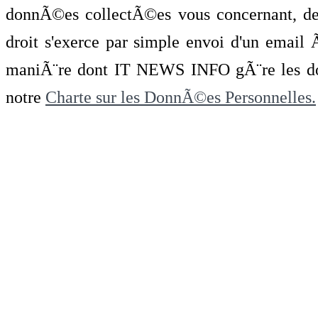
donnÃ©es collectÃ©es vous concernant, de 
droit s'exerce par simple envoi d'un emai
maniÃ¨re dont IT NEWS INFO gÃ¨re les do
notre
Charte sur les DonnÃ©es Personnelles.