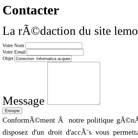
Contacter
La rÃ©daction du site lemo
Votre Nom
Votre Email
Objet
Message
ConformÃ©ment Ã notre politique gÃ©nÃ©
disposez d'un droit d'accÃ¨s vous perme