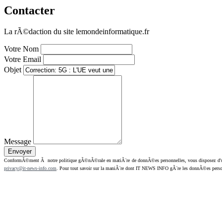
Contacter
La rÃ©daction du site lemondeinformatique.fr
Votre Nom
Votre Email
Objet
Message
ConformÃ©ment Ã notre politique gÃ©nÃ©rale en matiÃ¨re de donnÃ©es personnelles, vous disposez d'un dr
privacy@it-news-info.com
. Pour tout savoir sur la maniÃ¨re dont IT NEWS INFO gÃ¨re les donnÃ©es perso