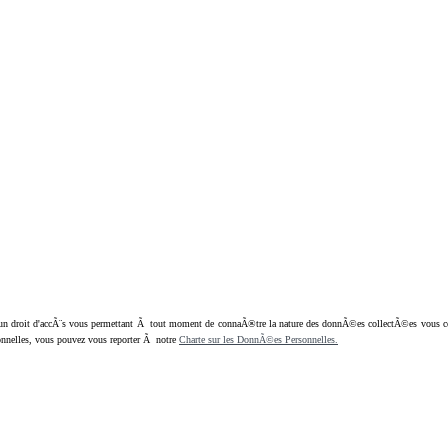
oit d'accÃ¨s vous permettant Ã tout moment de connaÃ®tre la nature des donnÃ©es collectÃ©es vous concern
nnelles, vous pouvez vous reporter Ã notre
Charte sur les DonnÃ©es Personnelles.