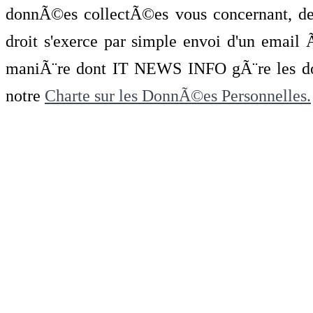
donnÃ©es collectÃ©es vous concernant, de 
droit s'exerce par simple envoi d'un emai
maniÃ¨re dont IT NEWS INFO gÃ¨re les do
notre
Charte sur les DonnÃ©es Personnelles.