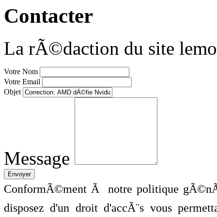
Contacter
La rÃ©daction du site lemo
Votre Nom
Votre Email
Objet
Message
ConformÃ©ment Ã notre politique gÃ©nÃ©
disposez d'un droit d'accÃ¨s vous perme