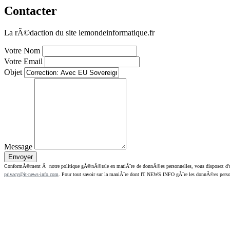
Contacter
La rÃ©daction du site lemondeinformatique.fr
Votre Nom
Votre Email
Objet
Message
ConformÃ©ment Ã notre politique gÃ©nÃ©rale en matiÃ¨re de donnÃ©es personnelles, vous disposez d'un dr
privacy@it-news-info.com
. Pour tout savoir sur la maniÃ¨re dont IT NEWS INFO gÃ¨re les donnÃ©es perso