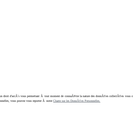
oit d'accÃ¨s vous permettant Ã tout moment de connaÃ®tre la nature des donnÃ©es collectÃ©es vous concern
nnelles, vous pouvez vous reporter Ã notre
Charte sur les DonnÃ©es Personnelles.