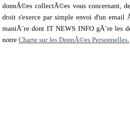
donnÃ©es collectÃ©es vous concernant, de 
droit s'exerce par simple envoi d'un emai
maniÃ¨re dont IT NEWS INFO gÃ¨re les do
notre
Charte sur les DonnÃ©es Personnelles.