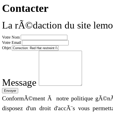
Contacter
La rÃ©daction du site lemo
Votre Nom
Votre Email
Objet
Message
ConformÃ©ment Ã notre politique gÃ©nÃ©
disposez d'un droit d'accÃ¨s vous perme