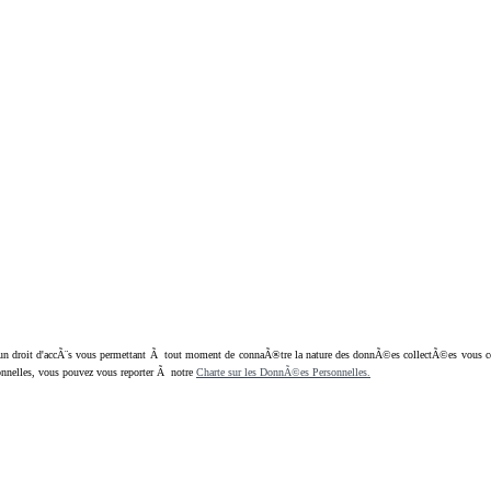
oit d'accÃ¨s vous permettant Ã tout moment de connaÃ®tre la nature des donnÃ©es collectÃ©es vous concern
nnelles, vous pouvez vous reporter Ã notre
Charte sur les DonnÃ©es Personnelles.