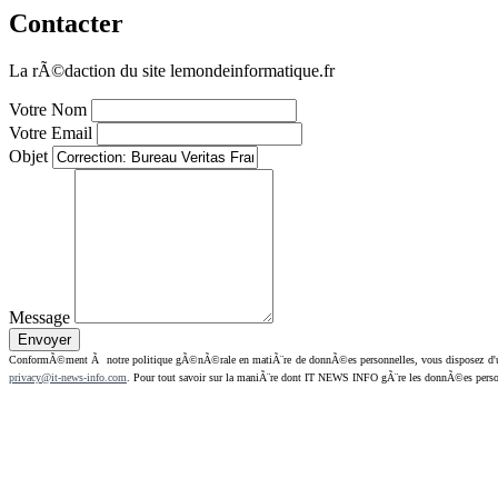
Contacter
La rÃ©daction du site lemondeinformatique.fr
Votre Nom
Votre Email
Objet
Message
ConformÃ©ment Ã notre politique gÃ©nÃ©rale en matiÃ¨re de donnÃ©es personnelles, vous disposez d'un dr
privacy@it-news-info.com
. Pour tout savoir sur la maniÃ¨re dont IT NEWS INFO gÃ¨re les donnÃ©es perso