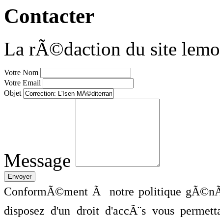
Contacter
La rÃ©daction du site lemo
Votre Nom
Votre Email
Objet
Message
ConformÃ©ment Ã notre politique gÃ©nÃ©
disposez d'un droit d'accÃ¨s vous perme