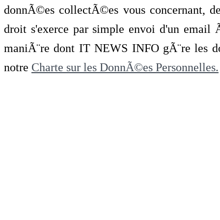
donnÃ©es collectÃ©es vous concernant, de 
droit s'exerce par simple envoi d'un emai
maniÃ¨re dont IT NEWS INFO gÃ¨re les do
notre
Charte sur les DonnÃ©es Personnelles.