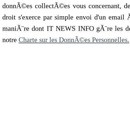
donnÃ©es collectÃ©es vous concernant, de 
droit s'exerce par simple envoi d'un emai
maniÃ¨re dont IT NEWS INFO gÃ¨re les do
notre
Charte sur les DonnÃ©es Personnelles.