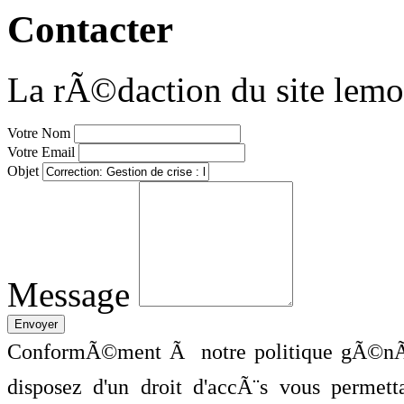
Contacter
La rÃ©daction du site lemo
Votre Nom
Votre Email
Objet
Message
ConformÃ©ment Ã notre politique gÃ©nÃ©
disposez d'un droit d'accÃ¨s vous perme