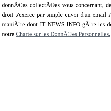
donnÃ©es collectÃ©es vous concernant, de 
droit s'exerce par simple envoi d'un emai
maniÃ¨re dont IT NEWS INFO gÃ¨re les do
notre
Charte sur les DonnÃ©es Personnelles.