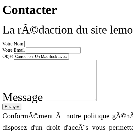
Contacter
La rÃ©daction du site lemo
Votre Nom
Votre Email
Objet
Message
ConformÃ©ment Ã notre politique gÃ©nÃ©
disposez d'un droit d'accÃ¨s vous perme