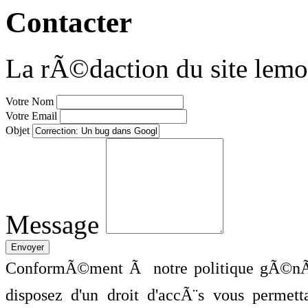
Contacter
La rÃ©daction du site lemo
Votre Nom
Votre Email
Objet
Message
ConformÃ©ment Ã notre politique gÃ©nÃ©
disposez d'un droit d'accÃ¨s vous perme