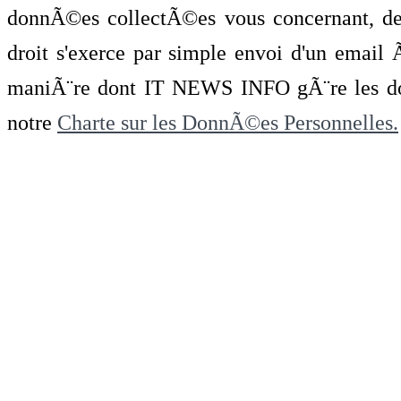
donnÃ©es collectÃ©es vous concernant, de 
droit s'exerce par simple envoi d'un emai
maniÃ¨re dont IT NEWS INFO gÃ¨re les do
notre
Charte sur les DonnÃ©es Personnelles.