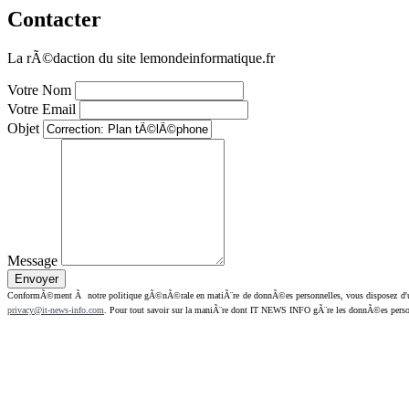
Contacter
La rÃ©daction du site lemondeinformatique.fr
Votre Nom
Votre Email
Objet
Message
ConformÃ©ment Ã notre politique gÃ©nÃ©rale en matiÃ¨re de donnÃ©es personnelles, vous disposez d'un dr
privacy@it-news-info.com
. Pour tout savoir sur la maniÃ¨re dont IT NEWS INFO gÃ¨re les donnÃ©es perso