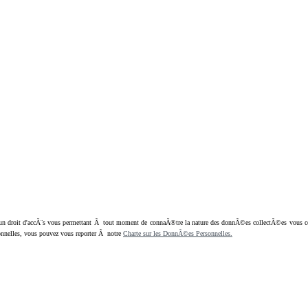
oit d'accÃ¨s vous permettant Ã tout moment de connaÃ®tre la nature des donnÃ©es collectÃ©es vous concern
nnelles, vous pouvez vous reporter Ã notre
Charte sur les DonnÃ©es Personnelles.