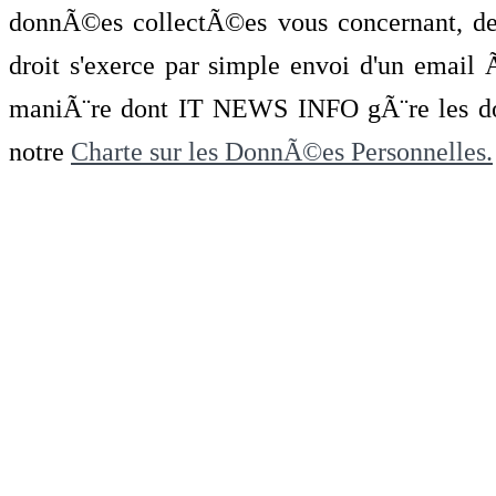
donnÃ©es collectÃ©es vous concernant, de 
droit s'exerce par simple envoi d'un emai
maniÃ¨re dont IT NEWS INFO gÃ¨re les do
notre
Charte sur les DonnÃ©es Personnelles.