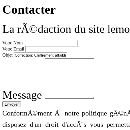
Contacter
La rÃ©daction du site lemo
Votre Nom
Votre Email
Objet
Message
ConformÃ©ment Ã notre politique gÃ©nÃ©
disposez d'un droit d'accÃ¨s vous perme