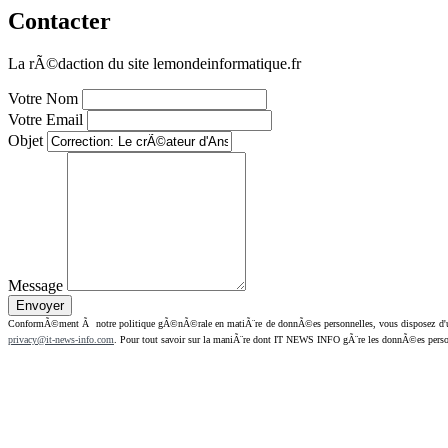
Contacter
La rÃ©daction du site lemondeinformatique.fr
Votre Nom
Votre Email
Objet
Message
ConformÃ©ment Ã notre politique gÃ©nÃ©rale en matiÃ¨re de donnÃ©es personnelles, vous disposez d'un dr
privacy@it-news-info.com
. Pour tout savoir sur la maniÃ¨re dont IT NEWS INFO gÃ¨re les donnÃ©es perso