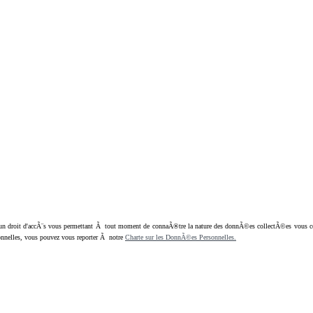
oit d'accÃ¨s vous permettant Ã tout moment de connaÃ®tre la nature des donnÃ©es collectÃ©es vous concern
nnelles, vous pouvez vous reporter Ã notre
Charte sur les DonnÃ©es Personnelles.