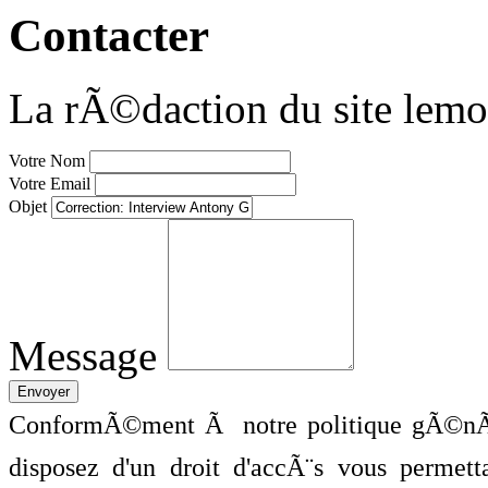
Contacter
La rÃ©daction du site lemo
Votre Nom
Votre Email
Objet
Message
ConformÃ©ment Ã notre politique gÃ©nÃ©
disposez d'un droit d'accÃ¨s vous perme