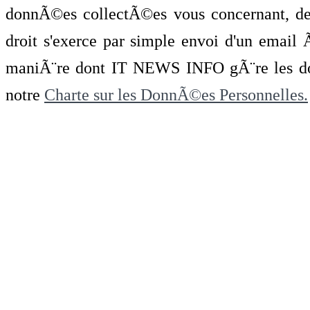
donnÃ©es collectÃ©es vous concernant, de 
droit s'exerce par simple envoi d'un emai
maniÃ¨re dont IT NEWS INFO gÃ¨re les do
notre
Charte sur les DonnÃ©es Personnelles.